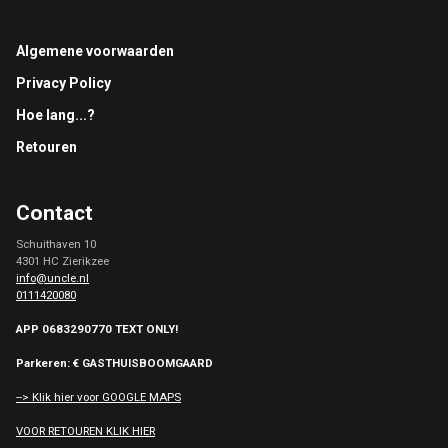
Footer
Algemene voorwaarden
Privacy Policy
Hoe lang...?
Retouren
Contact
Schuithaven 10
4301 HC Zierikzee
info@uncle.nl
0111420080
APP 0683290770 TEXT ONLY!
Parkeren: € GASTHUISBOOMGAARD
--> Klik hier voor GOOGLE MAPS
VOOR RETOUREN KLIK HIER