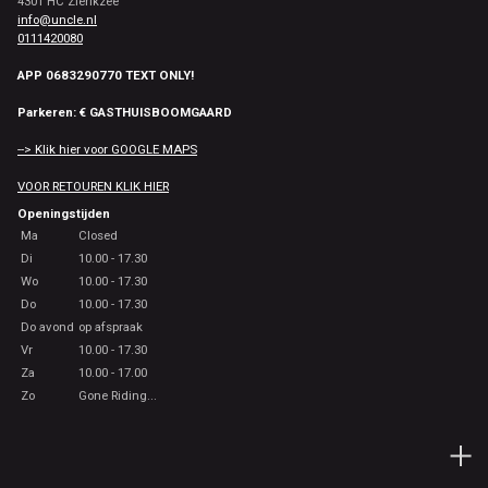
4301 HC Zierikzee
info@uncle.nl
0111420080
APP 0683290770 TEXT ONLY!
Parkeren: € GASTHUISBOOMGAARD
--> Klik hier voor GOOGLE MAPS
VOOR RETOUREN KLIK HIER
Openingstijden
Ma
Closed
Di
10.00 - 17.30
Wo
10.00 - 17.30
Do
10.00 - 17.30
Do avond
op afspraak
Vr
10.00 - 17.30
Za
10.00 - 17.00
Zo
Gone Riding...