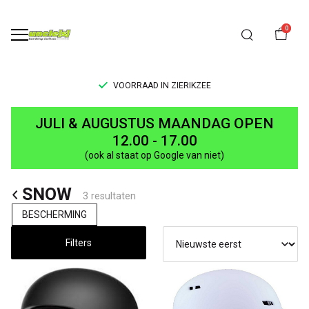
0
VOORRAAD IN ZIERIKZEE
SNOW
JULI & AUGUSTUS MAANDAG OPEN
-
12.00 - 17.00
(ook al staat op Google van niet)
UNCLE[S]
SNOW
Boardshop
3 resultaten
BESCHERMING
Filters