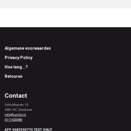
Footer
Algemene voorwaarden
Privacy Policy
Hoe lang...?
Retouren
Contact
Schuithaven 10
4301 HC Zierikzee
info@uncle.nl
0111420080
APP 0683290770 TEXT ONLY!