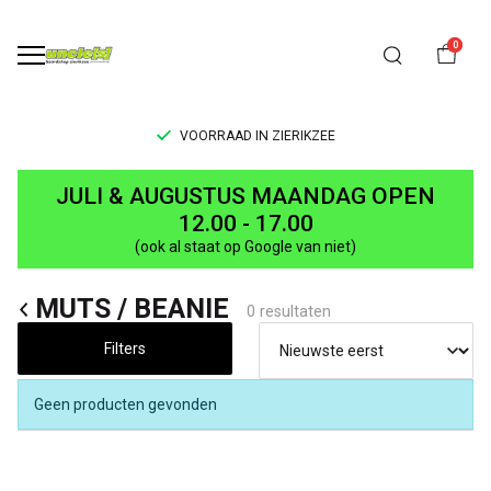
0
VOORRAAD IN ZIERIKZEE
MUTS
JULI & AUGUSTUS MAANDAG OPEN
/
12.00 - 17.00
(ook al staat op Google van niet)
BEANIE
MUTS / BEANIE
-
0 resultaten
UNCLE[S]
Filters
Boardshop
Geen producten gevonden