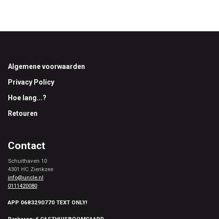
Footer
Algemene voorwaarden
Privacy Policy
Hoe lang...?
Retouren
Contact
Schuithaven 10
4301 HC Zierikzee
info@uncle.nl
0111420080
APP 0683290770 TEXT ONLY!