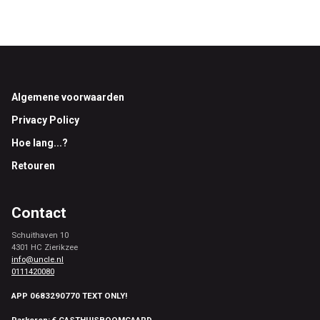
Footer
Algemene voorwaarden
Privacy Policy
Hoe lang...?
Retouren
Contact
Schuithaven 10
4301 HC Zierikzee
info@uncle.nl
0111420080
APP 0683290770 TEXT ONLY!