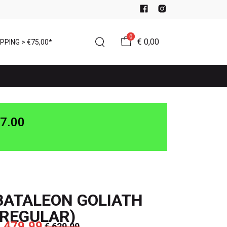
0
€ 0,00
PPING > €75,00*
7.00
BATALEON GOLIATH
(REGULAR)
 479,99
€ 629,99