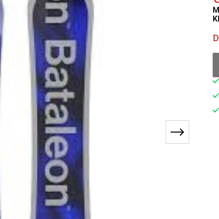
M
K
D