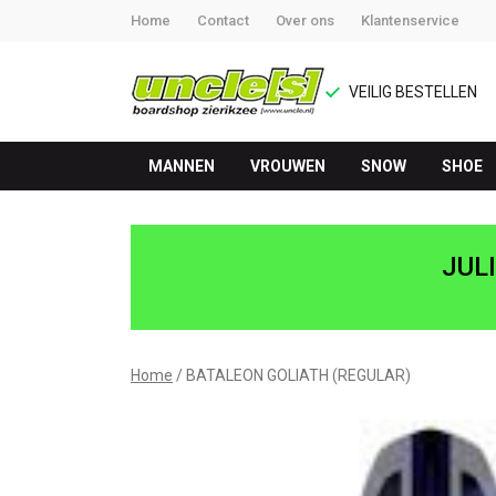
Home
Contact
Over ons
Klantenservice
VEILIG BESTELLEN
MANNEN
VROUWEN
SNOW
SHOE
BATALEON
GOLIATH
JUL
(REGULAR)
-
Home
BATALEON GOLIATH (REGULAR)
UNCLE[S]
Boardshop