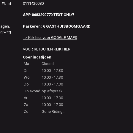
0111420080
ALEN of
APP 0683290770 TEXT ONLY!
Parkeren: € GASTHUISBOOMGAARD
dagen.
ag weg.
--> Klik hier voor GOOGLE MAPS
VOOR RETOUREN KLIK HIER
Openingstijden
Ma
Closed
Di
10.00 - 17.30
Wo
10.00 - 17.30
Do
10.00 - 17.30
Do avond
op afspraak
Vr
10.00 - 17.30
Za
10.00 - 17.00
Zo
Gone Riding...