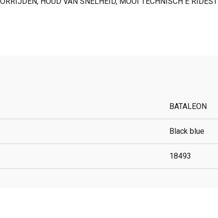
OORRIJDEN, HOUD VAN SNELHEID, MOOI TECHNISCH E RIDES
BATALEON
Black blue
18493