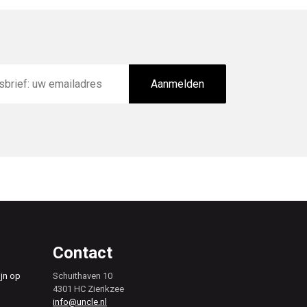
Aanmelden
Contact
ijn op
Schuithaven 10
4301 HC Zierikzee
info@uncle.nl