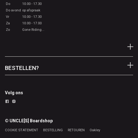
Do
10.00 - 17.30
Do avond
op afspraak
Vr
10.00 - 17.30
Za
10.00 - 17.00
Zo
Gone Riding...
BESTELLEN?
Volg ons
© UNCLE[S] Boardshop
COOKIE STATEMENT
BESTELLING
RETOUREN
Oakley