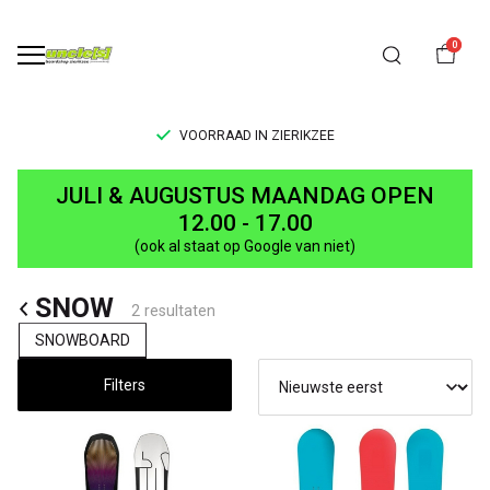
0
VOORRAAD IN ZIERIKZEE
SNOW
JULI & AUGUSTUS MAANDAG OPEN
-
12.00 - 17.00
(ook al staat op Google van niet)
UNCLE[S]
SNOW
Boardshop
2 resultaten
SNOWBOARD
Filters