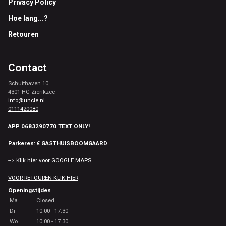
Privacy Policy
Hoe lang...?
Retouren
Contact
Schuithaven 10
4301 HC Zierikzee
info@uncle.nl
0111420080
APP 0683290770 TEXT ONLY!
Parkeren: € GASTHUISBOOMGAARD
--> Klik hier voor GOOGLE MAPS
VOOR RETOUREN KLIK HIER
Openingstijden
Ma
Closed
Di
10.00 - 17.30
Wo
10.00 - 17.30