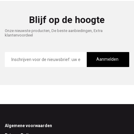
Blijf op de hoogte
Onze nieuwste producten, De beste aanbiedingen, Extra
klantenvoordeel
E-
mailadres
Aanmelden
Footer
Algemene voorwaarden