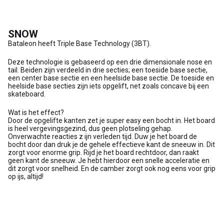
SNOW
Bataleon heeft Triple Base Technology (3BT).
Deze technologie is gebaseerd op een drie dimensionale nose en
tail. Beiden zijn verdeeld in drie secties; een toeside base sectie,
een center base sectie en een heelside base sectie. De toeside en
heelside base secties zijn iets opgelift, net zoals concave bij een
skateboard.
Wat is het effect?
Door de opgelifte kanten zet je super easy een bocht in. Het board
is heel vergevingsgezind, dus geen plotseling gehap.
Onverwachte reacties z ijn verleden tijd. Duw je het board de
bocht door dan druk je de gehele effectieve kant de sneeuw in. Dit
zorgt voor enorme grip. Rijd je het board rechtdoor, dan raakt
geen kant de sneeuw. Je hebt hierdoor een snelle acceleratie en
dit zorgt voor snelheid. En de camber zorgt ook nog eens voor grip
op ijs, altijd!