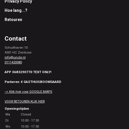
Privacy Policy
Hoe lang...?
Retouren
Contact
Schuithaven 10
4301 HC Zierikzee
info@uncle.nl
0111420080
APP 0683290770 TEXT ONLY!
Parkeren: € GASTHUISBOOMGAARD
--> Klik hier voor GOOGLE MAPS
VOOR RETOUREN KLIK HIER
Openingstijden
Ma
Closed
Di
10.00 - 17.30
Wo
10.00 - 17.30