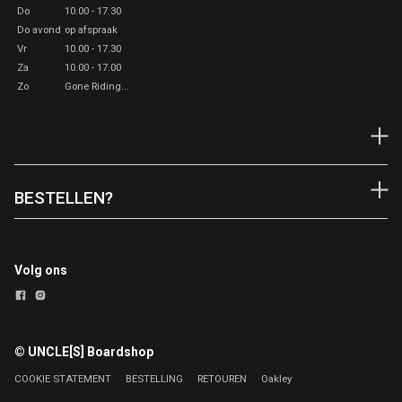
Do
10.00 - 17.30
Do avond
op afspraak
Vr
10.00 - 17.30
Za
10.00 - 17.00
Zo
Gone Riding...
BESTELLEN?
Volg ons
© UNCLE[S] Boardshop
COOKIE STATEMENT
BESTELLING
RETOUREN
Oakley