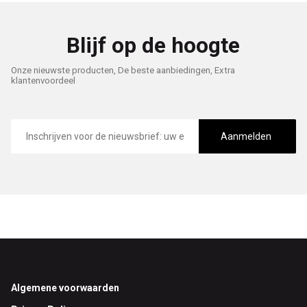
Blijf op de hoogte
Onze nieuwste producten, De beste aanbiedingen, Extra
klantenvoordeel
E-
mailadres
Aanmelden
Footer
Algemene voorwaarden