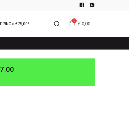
0
€ 0,00
PPING > €75,00*
7.00