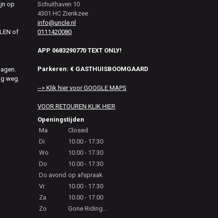
ijn op
Schuithaven 10
4301 HC Zierikzee
info@uncle.nl
0111420080
ALEN of
APP 0683290770 TEXT ONLY!
Parkeren: € GASTHUISBOOMGAARD
dagen.
ag weg.
--> Klik hier voor GOOGLE MAPS
VOOR RETOUREN KLIK HIER
Openingstijden
Ma
Closed
Di
10.00 - 17.30
Wo
10.00 - 17.30
Do
10.00 - 17.30
Do avond
op afspraak
Vr
10.00 - 17.30
Za
10.00 - 17.00
Zo
Gone Riding...