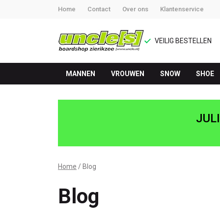
Home
Contact
Over ons
Klantenservice
VEILIG BESTELLEN
MANNEN
VROUWEN
SNOW
SHOE
Blog
-
JUL
UNCLE[S]
Boardshop
Home
Blog
Blog