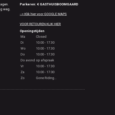
Parkeren: € GASTHUISBOOMGAARD
dagen.
ag weg.
--> Klik hier voor GOOGLE MAPS
VOOR RETOUREN KLIK HIER
Openingstijden
Ma
Closed
Di
10.00 - 17.30
Wo
10.00 - 17.30
Do
10.00 - 17.30
Do avond
op afspraak
Vr
10.00 - 17.30
Za
10.00 - 17.00
Zo
Gone Riding...