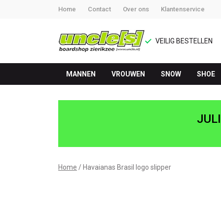
Home
Contact
Over ons
Klantenservice
VEILIG BESTELLEN
MANNEN
VROUWEN
SNOW
SHOE
Brasil
logo
JUL
slipper
-
Home
Havaianas Brasil logo slipper
UNCLE[S]
Boardshop