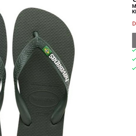
M
K
D