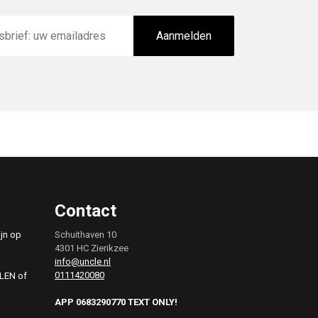
Aanmelden
Contact
ijn op
Schuithaven 10
4301 HC Zierikzee
info@uncle.nl
0111420080
ALEN of
APP 0683290770 TEXT ONLY!