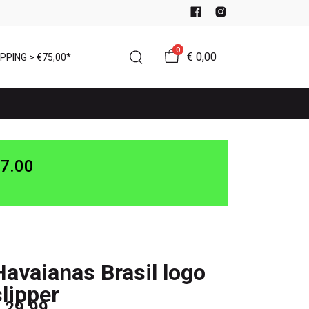
0
€ 0,00
PPING > €75,00*
7.00
Havaianas Brasil logo
slipper
 29,99