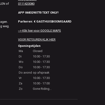
0111420080
ALEN of
APP 0683290770 TEXT ONLY!
Parkeren: € GASTHUISBOOMGAARD
dagen.
ag weg.
--> Klik hier voor GOOGLE MAPS
VOOR RETOUREN KLIK HIER
Openingstijden
Ma
Closed
Di
10.00 - 17.30
Wo
10.00 - 17.30
Do
10.00 - 17.30
Do avond
op afspraak
Vr
10.00 - 17.30
Za
10.00 - 17.00
Zo
Gone Riding...