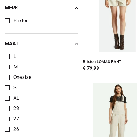
MERK
Kies een Merk om op te filteren
Brixton
MAAT
Kies een Maat om op te filteren
L
Brixton LOMAS PANT
M
€ 79,99
Onesize
S
XL
28
27
26