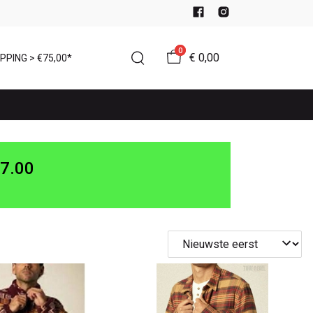
0
€ 0,00
PPING > €75,00*
7.00