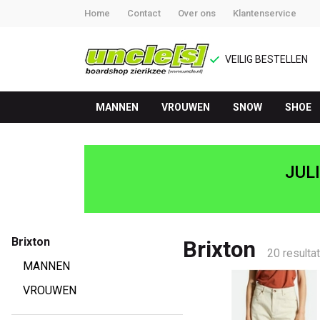
Home
Contact
Over ons
Klantenservice
VEILIG BESTELLEN
MANNEN
VROUWEN
SNOW
SHOE
Brixton
-
JUL
UNCLE[S]
Boardshop
Brixton
Brixton
20 resulta
MANNEN
VROUWEN