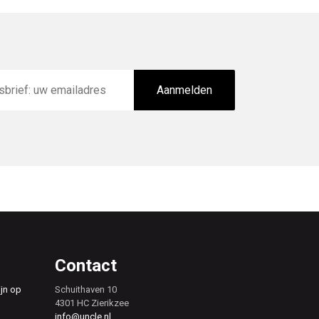
Aanmelden
Contact
ijn op
Schuithaven 10
4301 HC Zierikzee
info@uncle.nl