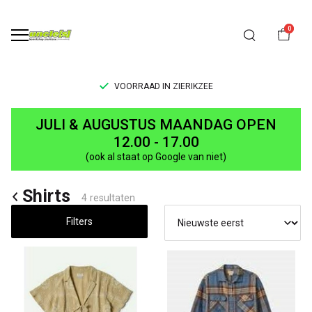
0
VOORRAAD IN ZIERIKZEE
Shirts
JULI & AUGUSTUS MAANDAG OPEN
-
12.00 - 17.00
(ook al staat op Google van niet)
UNCLE[S]
Shirts
Boardshop
4 resultaten
Filters