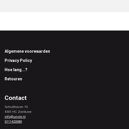
Footer
Algemene voorwaarden
Privacy Policy
Hoe lang...?
Retouren
Contact
Schuithaven 10
4301 HC Zierikzee
info@uncle.nl
0111420080