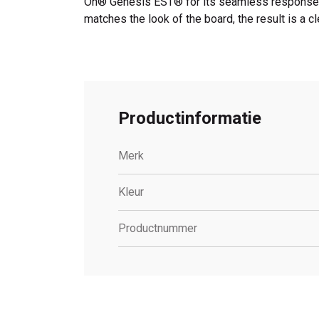
On® Genesis EST® for its seamless response,
matches the look of the board, the result is a c
Productinformatie
Merk
Kleur
Productnummer