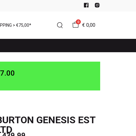
0
€ 0,00
PPING > €75,00*
7.00
BURTON GENESIS EST
LTD
 439,99