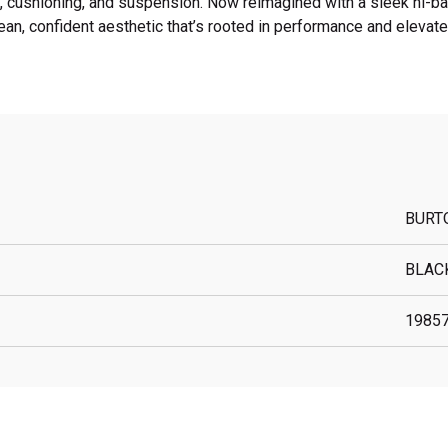
 cushioning, and suspension. Now reimagined with a sleek hi-
lean, confident aesthetic that’s rooted in performance and elevate
BURT
BLAC
1985