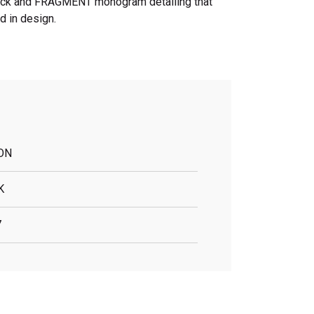
back and FRAGMENT monogram detailing that
d in design.
ON
K
7