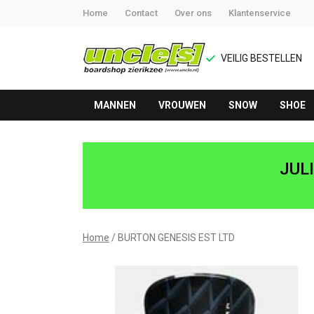
Home
Contact
Over ons
Klantenservice
VEILIG BESTELLEN
MANNEN
VROUWEN
SNOW
SHOE
BURTON
GENESIS
JUL
EST
LTD
Home
BURTON GENESIS EST LTD
-
UNCLE[S]