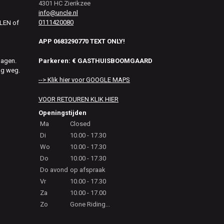
4301 HC Zierikzee
info@uncle.nl
0111420080
ALEN of
APP 0683290770 TEXT ONLY!
Parkeren: € GASTHUISBOOMGAARD
dagen.
ag weg.
--> Klik hier voor GOOGLE MAPS
VOOR RETOUREN KLIK HIER
Openingstijden
Ma
Closed
Di
10.00 - 17.30
Wo
10.00 - 17.30
Do
10.00 - 17.30
Do avond
op afspraak
Vr
10.00 - 17.30
Za
10.00 - 17.00
Zo
Gone Riding...