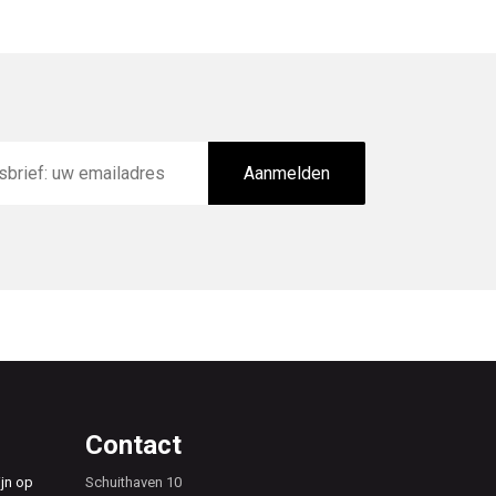
Aanmelden
Contact
ijn op
Schuithaven 10