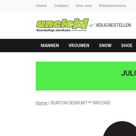
Home
Contact
Over ons
Klantenservice
VEILIG BESTELLEN
MANNEN
VROUWEN
SNOW
SHOE
BURTON
GEBRUIKT**
JUL
RIPCORD
-
Home
BURTON GEBRUIKT** RIPCORD
UNCLE[S]
Boardshop