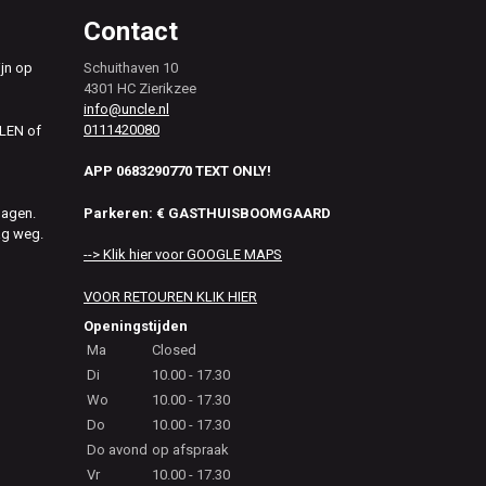
Contact
ijn op
Schuithaven 10
4301 HC Zierikzee
info@uncle.nl
0111420080
ALEN of
APP 0683290770 TEXT ONLY!
Parkeren: € GASTHUISBOOMGAARD
dagen.
ag weg.
--> Klik hier voor GOOGLE MAPS
VOOR RETOUREN KLIK HIER
Openingstijden
Ma
Closed
Di
10.00 - 17.30
Wo
10.00 - 17.30
Do
10.00 - 17.30
Do avond
op afspraak
Vr
10.00 - 17.30