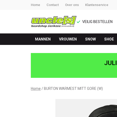
Home
Contact
Over ons
Klantenservice
VEILIG BESTELLEN
MANNEN
VROUWEN
SNOW
SHOE
BURTON
WARMEST
JUL
MITT
GORE
Home
BURTON WARMEST MITT GORE (W)
(W)
-