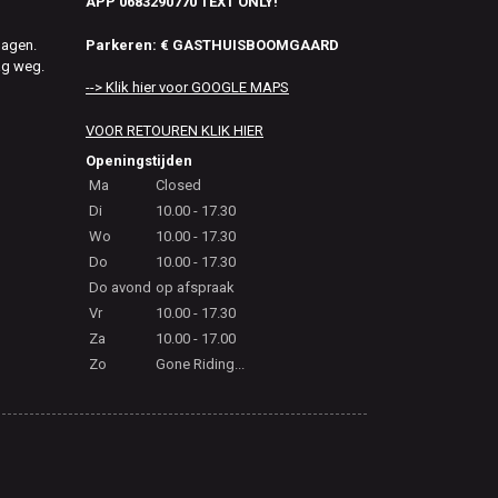
APP 0683290770 TEXT ONLY!
Parkeren: € GASTHUISBOOMGAARD
dagen.
ag weg.
--> Klik hier voor GOOGLE MAPS
VOOR RETOUREN KLIK HIER
Openingstijden
Ma
Closed
Di
10.00 - 17.30
Wo
10.00 - 17.30
Do
10.00 - 17.30
Do avond
op afspraak
Vr
10.00 - 17.30
Za
10.00 - 17.00
Zo
Gone Riding...