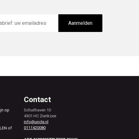
Aanmelden
Contact
ijn op
Schuithaven 10
4301 HC Zierikzee
info@uncle.nl
0111420080
ALEN of