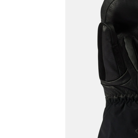
UNCLE[S]
Boardshop