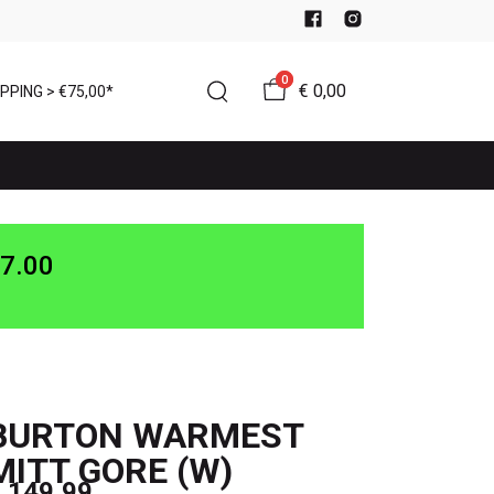
0
€ 0,00
PPING > €75,00*
7.00
BURTON WARMEST
MITT GORE (W)
 149,99