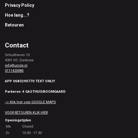
Privacy Policy
Hoe lang...?
Retouren
Contact
Schuithaven 10
4301 HC Zierikzee
info@uncle.nl
0111420080
APP 0683290770 TEXT ONLY!
Parkeren: € GASTHUISBOOMGAARD
--> Klik hier voor GOOGLE MAPS
VOOR RETOUREN KLIK HIER
Openingstijden
Ma
Closed
Di
10.00 - 17.30