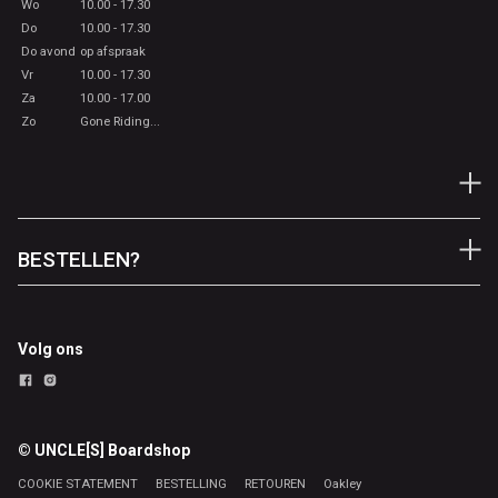
Wo
10.00 - 17.30
Do
10.00 - 17.30
Do avond
op afspraak
Vr
10.00 - 17.30
Za
10.00 - 17.00
Zo
Gone Riding...
BESTELLEN?
Volg ons
© UNCLE[S] Boardshop
COOKIE STATEMENT
BESTELLING
RETOUREN
Oakley