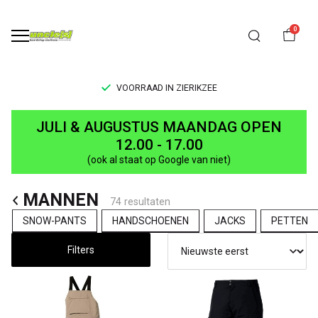
0
FREE SHIPPING > €75,00*
MANNEN
JULI & AUGUSTUS MAANDAG OPEN
-
12.00 - 17.00
(ook al staat op Google van niet)
UNCLE[S]
MANNEN
Boardshop
74 resultaten
SNOW-PANTS
HANDSCHOENEN
JACKS
PETTEN
Filters