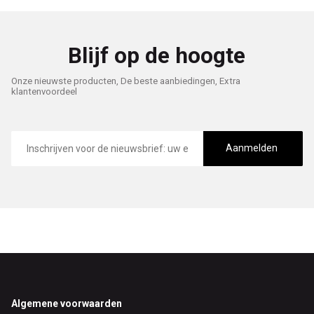
Blijf op de hoogte
Onze nieuwste producten, De beste aanbiedingen, Extra
klantenvoordeel
E-
mailadres
Aanmelden
Footer
Algemene voorwaarden