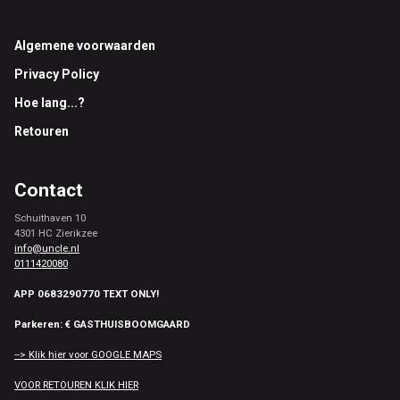
Footer
Algemene voorwaarden
Privacy Policy
Hoe lang...?
Retouren
Contact
Schuithaven 10
4301 HC Zierikzee
info@uncle.nl
0111420080
APP 0683290770 TEXT ONLY!
Parkeren: € GASTHUISBOOMGAARD
--> Klik hier voor GOOGLE MAPS
VOOR RETOUREN KLIK HIER