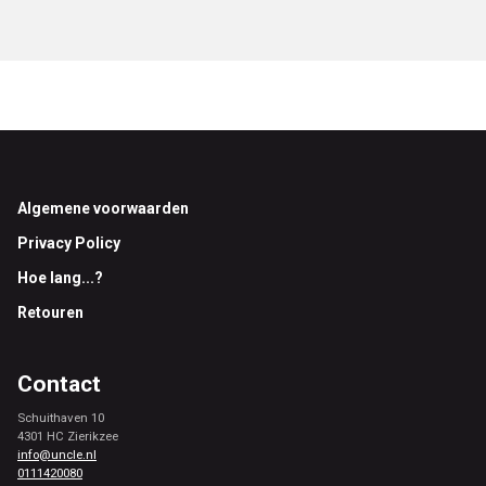
Footer
Algemene voorwaarden
Privacy Policy
Hoe lang...?
Retouren
Contact
Schuithaven 10
4301 HC Zierikzee
info@uncle.nl
0111420080