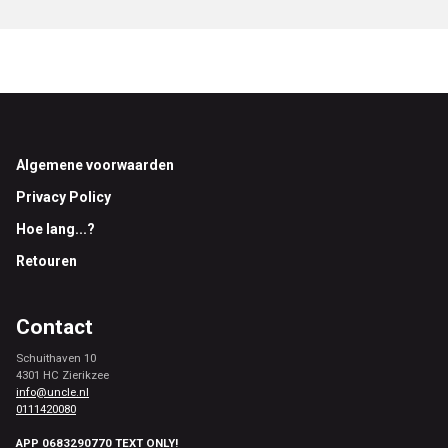
Footer
Algemene voorwaarden
Privacy Policy
Hoe lang...?
Retouren
Contact
Schuithaven 10
4301 HC Zierikzee
info@uncle.nl
0111420080
APP 0683290770 TEXT ONLY!