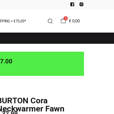
0
€ 0,00
PPING > €75,00*
7.00
BURTON Cora
Neckwarmer Fawn
 32,99