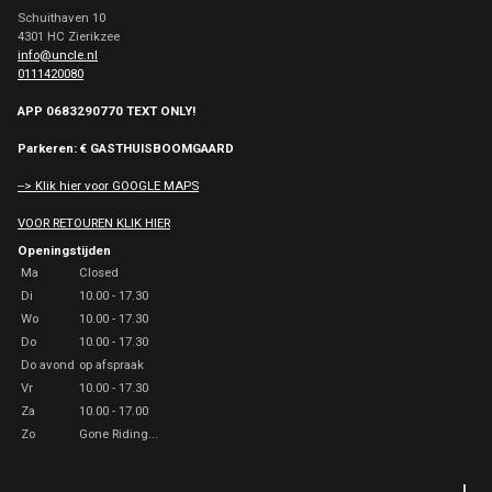
Schuithaven 10
4301 HC Zierikzee
info@uncle.nl
0111420080
APP 0683290770 TEXT ONLY!
Parkeren: € GASTHUISBOOMGAARD
--> Klik hier voor GOOGLE MAPS
VOOR RETOUREN KLIK HIER
Openingstijden
Ma
Closed
Di
10.00 - 17.30
Wo
10.00 - 17.30
Do
10.00 - 17.30
Do avond
op afspraak
Vr
10.00 - 17.30
Za
10.00 - 17.00
Zo
Gone Riding...