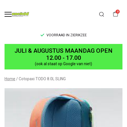
0
VOORRAAD IN ZIERIKZEE
Cotopaxi
JULI & AUGUSTUS MAANDAG OPEN
TODO
12.00 - 17.00
(ook al staat op Google van niet)
8.0L
SLING
Home
Cotopaxi TODO 8.0L SLING
-
UNCLE[S]
Boardshop