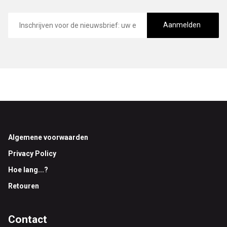
E-
mailadres
Aanmelden
Footer
Algemene voorwaarden
Privacy Policy
Hoe lang...?
Retouren
Contact