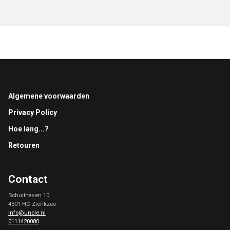
Footer
Algemene voorwaarden
Privacy Policy
Hoe lang...?
Retouren
Contact
Schuithaven 10
4301 HC Zierikzee
info@uncle.nl
0111420080