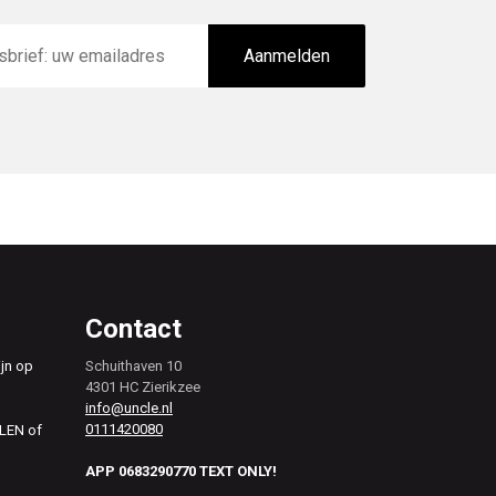
Aanmelden
Contact
ijn op
Schuithaven 10
4301 HC Zierikzee
info@uncle.nl
0111420080
ALEN of
APP 0683290770 TEXT ONLY!