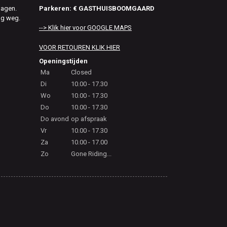
Parkeren: € GASTHUISBOOMGAARD
dagen.
ag weg.
--> Klik hier voor GOOGLE MAPS
VOOR RETOUREN KLIK HIER
Openingstijden
Ma
Closed
Di
10.00 - 17.30
Wo
10.00 - 17.30
Do
10.00 - 17.30
Do avond
op afspraak
Vr
10.00 - 17.30
Za
10.00 - 17.00
Zo
Gone Riding...