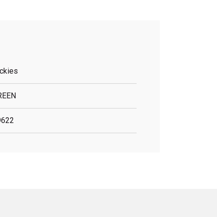
ckies
REEN
9622