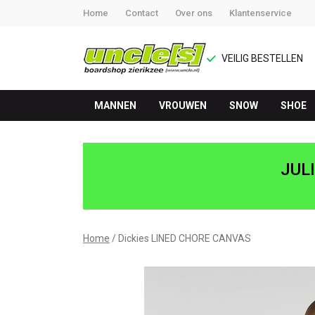
Home
Contact
Over ons
Klantenservice
VEILIG BESTELLEN
MANNEN
VROUWEN
SNOW
SHOE
Dickies
LINED
JUL
CHORE
CANVAS
Home
Dickies LINED CHORE CANVAS
-
UNCLE[S]