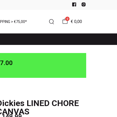
0
€ 0,00
PPING > €75,00*
7.00
Dickies LINED CHORE
CANVAS
 149,99