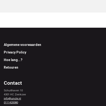
Footer
Algemene voorwaarden
Privacy Policy
Hoe lang...?
Retouren
Contact
Schuithaven 10
4301 HC Zierikzee
info@uncle.nl
0111420080