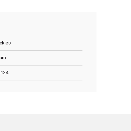
ckies
lum
8134