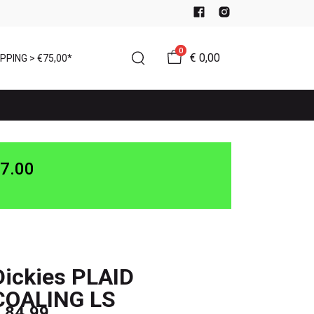
0
€ 0,00
PPING > €75,00*
7.00
Dickies PLAID
COALING LS
 84,99