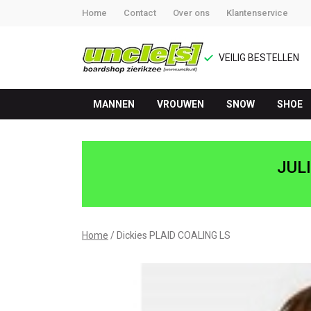
Home
Contact
Over ons
Klantenservice
VEILIG BESTELLEN
MANNEN
VROUWEN
SNOW
SHOE
Dickies
PLAID
JUL
COALING
LS
Home
Dickies PLAID COALING LS
-
UNCLE[S]