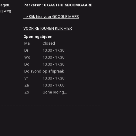
Parkeren: € GASTHUISBOOMGAARD
dagen.
ag weg.
--> Klik hier voor GOOGLE MAPS
VOOR RETOUREN KLIK HIER
Openingstijden
Ma
Closed
Di
10.00 - 17.30
Wo
10.00 - 17.30
Do
10.00 - 17.30
Do avond
op afspraak
Vr
10.00 - 17.30
Za
10.00 - 17.00
Zo
Gone Riding...