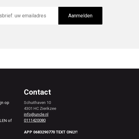
Aanmelden
Contact
ijn op
Schuithaven 10
4301 HC Zierikzee
info@uncle.nl
0111420080
ALEN of
APP 0683290770 TEXT ONLY!