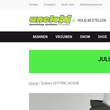
Home
Contact
Over ons
Klantenservice
VEILIG BESTELLEN
MANNEN
VROUWEN
SNOW
SHOE
Dickies
SPITFIRE
JUL
HOODIE
-
Home
Dickies SPITFIRE HOODIE
UNCLE[S]
Boardshop