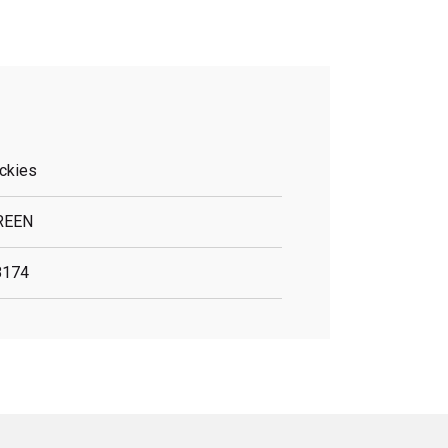
ckies
REEN
8174