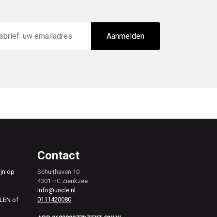
Aanmelden
Contact
ijn op
Schuithaven 10
4301 HC Zierikzee
info@uncle.nl
0111420080
ALEN of