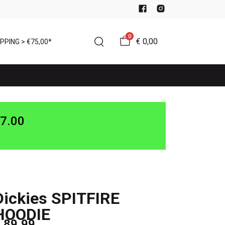
0
€ 0,00
PPING > €75,00*
7.00
Dickies SPITFIRE
HOODIE
 89,99