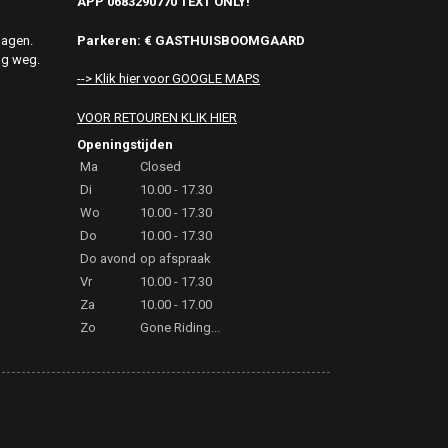
APP 0683290770 TEXT ONLY!
Parkeren: € GASTHUISBOOMGAARD
dagen.
ag weg.
--> Klik hier voor GOOGLE MAPS
VOOR RETOUREN KLIK HIER
Openingstijden
Ma
Closed
Di
10.00 - 17.30
Wo
10.00 - 17.30
Do
10.00 - 17.30
Do avond
op afspraak
Vr
10.00 - 17.30
Za
10.00 - 17.00
Zo
Gone Riding...