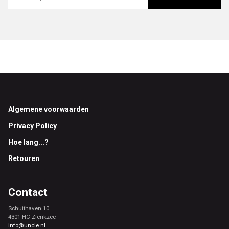
Footer
Algemene voorwaarden
Privacy Policy
Hoe lang...?
Retouren
Contact
Schuithaven 10
4301 HC Zierikzee
info@uncle.nl