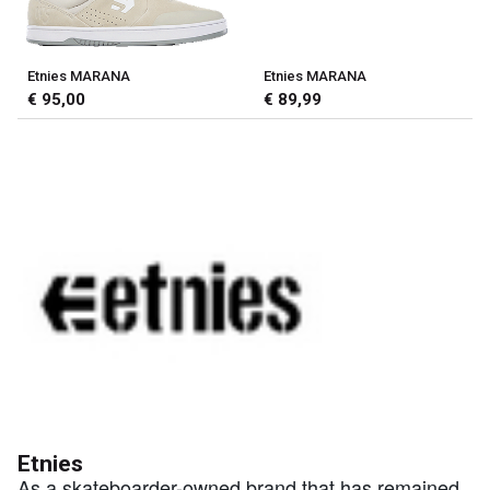
Etnies MARANA
Etnies MARANA
€ 95,00
€ 89,99
Etnies
As a skateboarder-owned brand that has remained