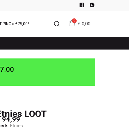
0
€ 0,00
PPING > €75,00*
7.00
Etnies LOOT
 94,99
erk:
Etnies