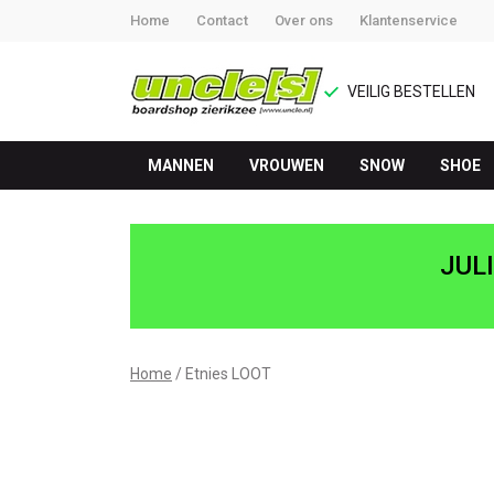
Home
Contact
Over ons
Klantenservice
VEILIG BESTELLEN
MANNEN
VROUWEN
SNOW
SHOE
Etnies
LOOT
JUL
-
UNCLE[S]
Home
Etnies LOOT
Boardshop