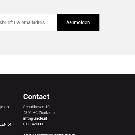
Aanmelden
Contact
ijn op
Schuithaven 10
4301 HC Zierikzee
info@uncle.nl
0111420080
ALEN of