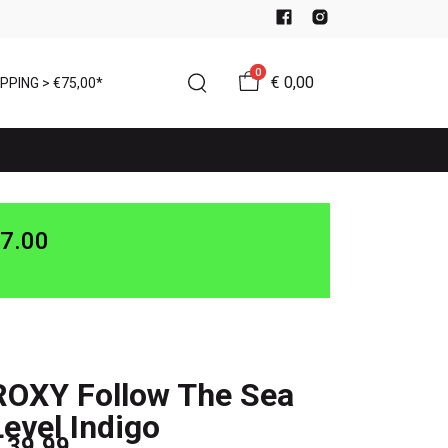
0
€ 0,00
PPING > €75,00*
7.00
ROXY Follow The Sea
Level Indigo
 39,99