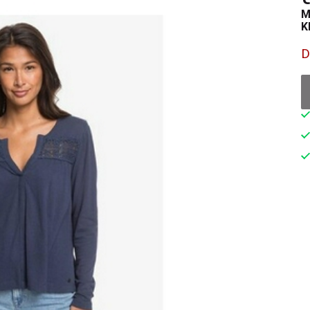
M
K
D