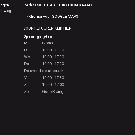
Parkeren: € GASTHUISBOOMGAARD
dagen.
ag weg.
--> Klik hier voor GOOGLE MAPS
VOOR RETOUREN KLIK HIER
Openingstijden
Ma
Closed
Di
10.00 - 17.30
Wo
10.00 - 17.30
Do
10.00 - 17.30
Do avond
op afspraak
Vr
10.00 - 17.30
Za
10.00 - 17.00
Zo
Gone Riding...