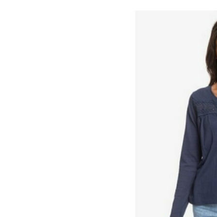
UNCLE[S]
Boardshop