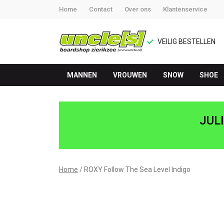
Home
Contact
Over ons
Klantenservice
VEILIG BESTELLEN
MANNEN
VROUWEN
SNOW
SHOE
Follow
The
JUL
Sea
Level
Home
ROXY Follow The Sea Level Indigo
Indigo
-