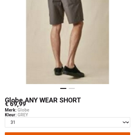
Globe ANY WEAR SHORT
€ 69,99
Merk:
Globe
Kleur:
GREY