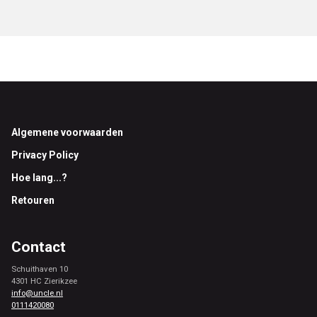
Footer
Algemene voorwaarden
Privacy Policy
Hoe lang...?
Retouren
Contact
Schuithaven 10
4301 HC Zierikzee
info@uncle.nl
0111420080