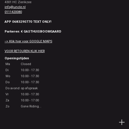
4301 HC Zierikzee
info@uncle.nl
0111420080
APP 0683290770 TEXT ONLY!
Parkeren: € GASTHUISBOOMGAARD
--> Klik hier voor GOOGLE MAPS
VOOR RETOUREN KLIK HIER
Openingstijden
Ma
Closed
Di
10.00 - 17.30
Wo
10.00 - 17.30
Do
10.00 - 17.30
Do avond
op afspraak
Vr
10.00 - 17.30
Za
10.00 - 17.00
Zo
Gone Riding...