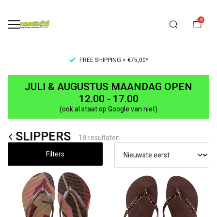
0
FREE SHIPPING > €75,00*
SLIPPERS
JULI & AUGUSTUS MAANDAG OPEN
-
12.00 - 17.00
(ook al staat op Google van niet)
UNCLE[S]
SLIPPERS
Boardshop
18 resultaten
Filters