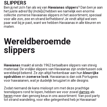
SLIPPERS
Ben jij net zo'n fan als wij van
Havaianas slippers
? Dan ben je aan
het juiste adres! Bij Uncle[s] hebben we namelijk een enorme
collectie zomerse Havaianas slippers in het assortiment, speciaal
voor alle zon, zee en strand liefhebbers! Je vindt altijd wel een
paar wat bij je past, want we hebben Havaianas in alle kleuren en
maten.
Wereldberoemde
slippers
Havaianas
maakt al sinds 1962 betaalbare slippers van stevig
materiaal. De vrolijke slippers van Havaianas zijn ondertussen ook
wereldwijd bekend. Ze zijn altijd herkenbaar aan hun
kleurrijke
opdrukken
en
zomerse look
. Havaianas is dan ook Portugees
voor hawaiianen, wat je duidelijk terugziet in alle designs.
Zodat niemand de kans misloopt om met deze prachtige
teenslippers rond te lopen, hebben we voor zowel
dames
als
heren
meer dan genoeg keus in ons assortiment. Van pool party
tot strand wandeling, voor elke gelegenheid heb je Havaianas!