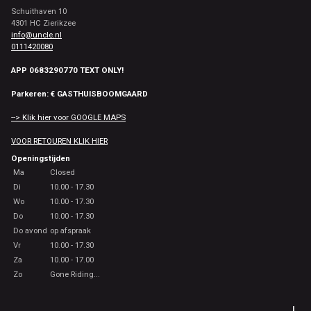
Schuithaven 10
4301 HC Zierikzee
info@uncle.nl
0111420080
APP 0683290770 TEXT ONLY!
Parkeren: € GASTHUISBOOMGAARD
--> Klik hier voor GOOGLE MAPS
VOOR RETOUREN KLIK HIER
Openingstijden
Ma
Closed
Di
10.00 - 17.30
Wo
10.00 - 17.30
Do
10.00 - 17.30
Do avond
op afspraak
Vr
10.00 - 17.30
Za
10.00 - 17.00
Zo
Gone Riding...