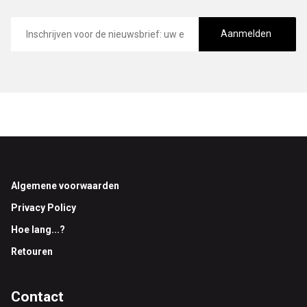
E-
mailadres
Aanmelden
Footer
Algemene voorwaarden
Privacy Policy
Hoe lang...?
Retouren
Contact