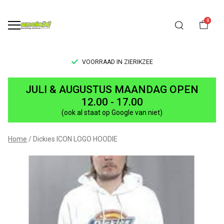
0
VOORRAAD IN ZIERIKZEE
ICON
JULI & AUGUSTUS MAANDAG OPEN
LOGO
12.00 - 17.00
(ook al staat op Google van niet)
HOODIE
-
Home
Dickies ICON LOGO HOODIE
UNCLE[S]
Boardshop