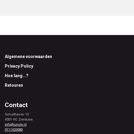
Footer
Algemene voorwaarden
Privacy Policy
Hoe lang...?
Retouren
Contact
Schuithaven 10
4301 HC Zierikzee
info@uncle.nl
0111420080