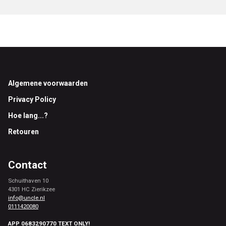
Footer
Algemene voorwaarden
Privacy Policy
Hoe lang...?
Retouren
Contact
Schuithaven 10
4301 HC Zierikzee
info@uncle.nl
0111420080
APP 0683290770 TEXT ONLY!