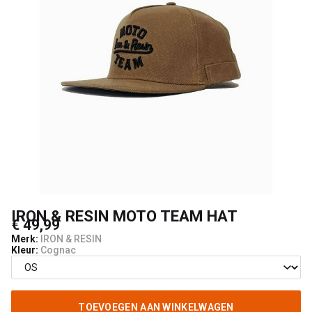
UNCLE[S]
Boardshop
IRON & RESIN MOTO TEAM HAT
€ 49,99
Merk:
IRON & RESIN
Kleur:
Cognac
TOEVOEGEN AAN WINKELWAGEN