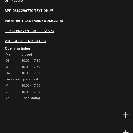
0111420080
APP 0683290770 TEXT ONLY!
Parkeren: € GASTHUISBOOMGAARD
--> Klik hier voor GOOGLE MAPS
VOOR RETOUREN KLIK HIER
Openingstijden
Ma
Closed
Di
10.00 - 17.30
Wo
10.00 - 17.30
Do
10.00 - 17.30
Do avond
op afspraak
Vr
10.00 - 17.30
Za
10.00 - 17.00
Zo
Gone Riding...