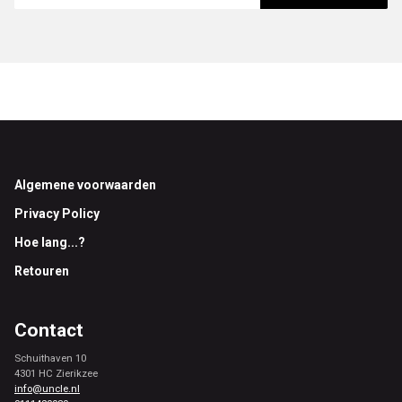
Footer
Algemene voorwaarden
Privacy Policy
Hoe lang...?
Retouren
Contact
Schuithaven 10
4301 HC Zierikzee
info@uncle.nl