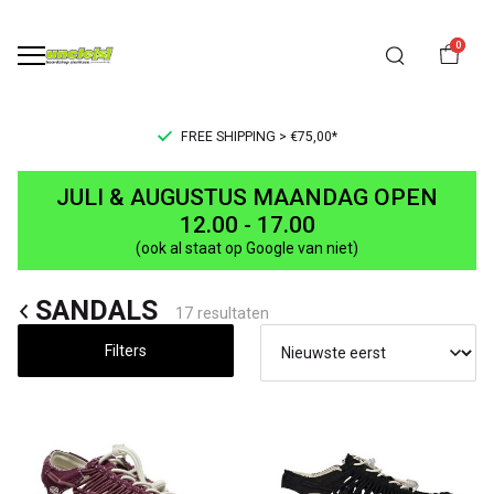
0
FREE SHIPPING > €75,00*
SANDALS
JULI & AUGUSTUS MAANDAG OPEN
-
12.00 - 17.00
(ook al staat op Google van niet)
UNCLE[S]
SANDALS
Boardshop
17 resultaten
Filters