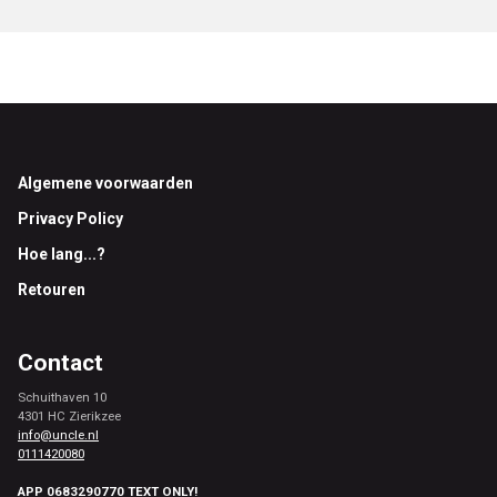
Footer
Algemene voorwaarden
Privacy Policy
Hoe lang...?
Retouren
Contact
Schuithaven 10
4301 HC Zierikzee
info@uncle.nl
0111420080
APP 0683290770 TEXT ONLY!