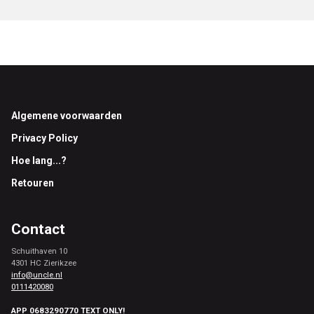
Footer
Algemene voorwaarden
Privacy Policy
Hoe lang...?
Retouren
Contact
Schuithaven 10
4301 HC Zierikzee
info@uncle.nl
0111420080
APP 0683290770 TEXT ONLY!