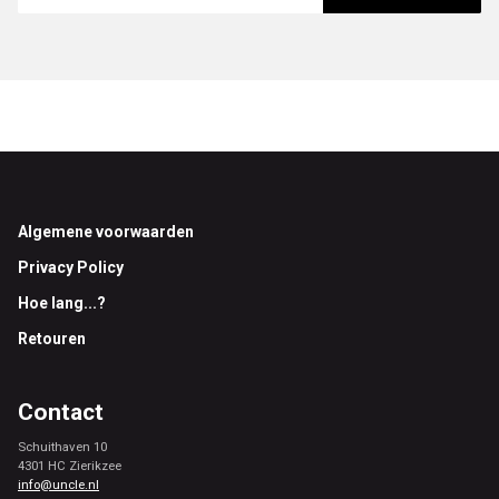
Footer
Algemene voorwaarden
Privacy Policy
Hoe lang...?
Retouren
Contact
Schuithaven 10
4301 HC Zierikzee
info@uncle.nl