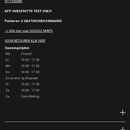
0111420080
APP 0683290770 TEXT ONLY!
Parkeren: € GASTHUISBOOMGAARD
--> Klik hier voor GOOGLE MAPS
VOOR RETOUREN KLIK HIER
Openingstijden
Ma
Closed
Di
10.00 - 17.30
Wo
10.00 - 17.30
Do
10.00 - 17.30
Do avond
op afspraak
Vr
10.00 - 17.30
Za
10.00 - 17.00
Zo
Gone Riding...