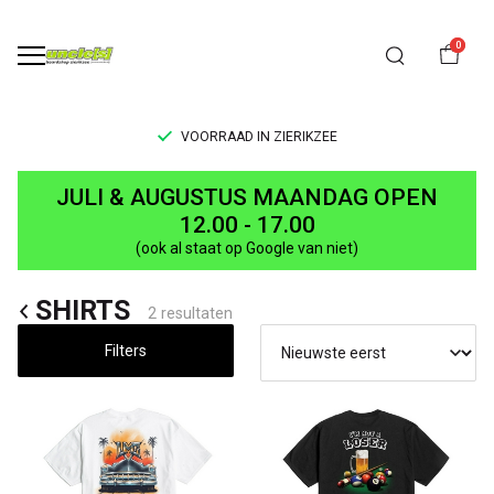
0
VOORRAAD IN ZIERIKZEE
SHIRTS
JULI & AUGUSTUS MAANDAG OPEN
-
12.00 - 17.00
(ook al staat op Google van niet)
UNCLE[S]
SHIRTS
Boardshop
2 resultaten
Filters