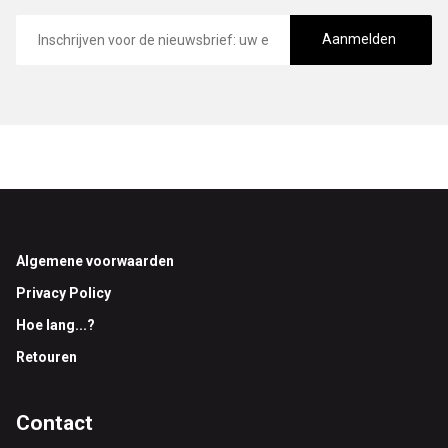
E-
mailadres
Aanmelden
Footer
Algemene voorwaarden
Privacy Policy
Hoe lang...?
Retouren
Contact