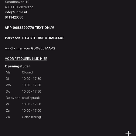
Schuithaven 10
4301 HC Zierikzee
info@uncle.nl
0111420080
APP 0683290770 TEXT ONLY!
Parkeren: € GASTHUISBOOMGAARD
--> Klik hier voor GOOGLE MAPS
VOOR RETOUREN KLIK HIER
Openingstijden
Ma
Closed
Di
10.00 - 17.30
Wo
10.00 - 17.30
Do
10.00 - 17.30
Do avond
op afspraak
Vr
10.00 - 17.30
Za
10.00 - 17.00
Zo
Gone Riding...