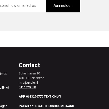
Aanmelden
Contact
ijn op
Schuithaven 10
4301 HC Zierikzee
info@uncle.nl
0111420080
ALEN of
APP 0683290770 TEXT ONLY!
Parkeren: € GASTHUISBOOMGAARD
dagen.