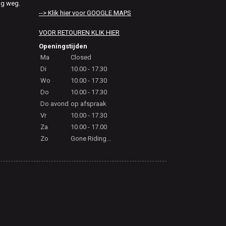
ag weg.
--> Klik hier voor GOOGLE MAPS
VOOR RETOUREN KLIK HIER
Openingstijden
Ma
Closed
Di
10.00 - 17.30
Wo
10.00 - 17.30
Do
10.00 - 17.30
Do avond
op afspraak
Vr
10.00 - 17.30
Za
10.00 - 17.00
Zo
Gone Riding...