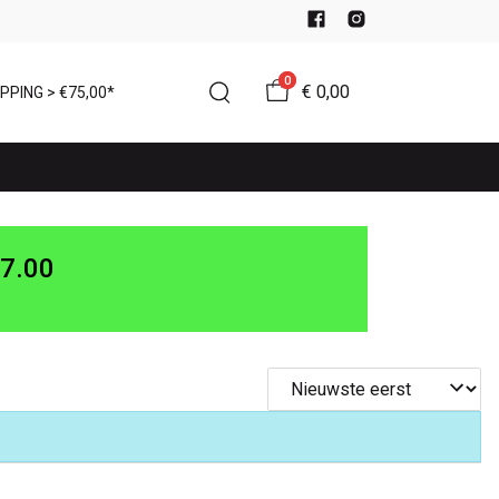
0
€ 0,00
PPING > €75,00*
7.00