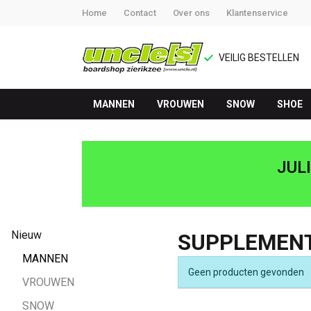
Home
Contact
Over ons
Klantenservice
VEILIG BESTELLEN
MANNEN
VROUWEN
SNOW
SHOE
Supplement
-
JUL
UNCLE[S]
Boardshop
Nieuw
SUPPLEMEN
MANNEN
Geen producten gevonden
VROUWEN
SNOW