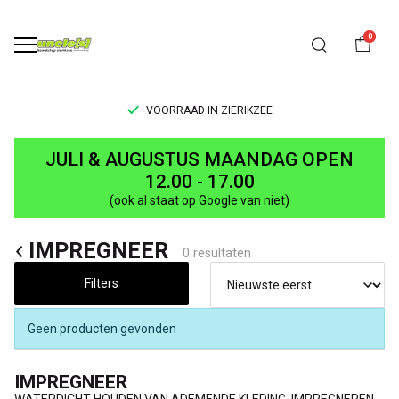
0
VOORRAAD IN ZIERIKZEE
IMPREGEREN,
JULI & AUGUSTUS MAANDAG OPEN
NIKWAX,
12.00 - 17.00
(ook al staat op Google van niet)
WASMIDDEL
IMPREGNEER
WATERPROOF
0 resultaten
-
Filters
UNCLE[S]
Geen producten gevonden
Boardshop
IMPREGNEER