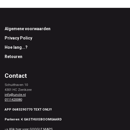
Footer
Algemene voorwaarden
Privacy Policy
Hoe lang...?
Retouren
Contact
Schuithaven 10
4301 HC Zierikzee
info@uncle.nl
0111420080
APP 0683290770 TEXT ONLY!
Parkeren: € GASTHUISBOOMGAARD
--> Klik hier voor GOOGLE MAPS