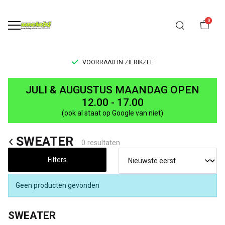
0
VOORRAAD IN ZIERIKZEE
SWEATER
JULI & AUGUSTUS MAANDAG OPEN
-
12.00 - 17.00
(ook al staat op Google van niet)
UNCLE[S]
SWEATER
Boardshop
0 resultaten
Filters
Geen producten gevonden
SWEATER