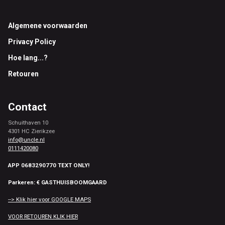
Footer
Algemene voorwaarden
Privacy Policy
Hoe lang...?
Retouren
Contact
Schuithaven 10
4301 HC Zierikzee
info@uncle.nl
0111420080
APP 0683290770 TEXT ONLY!
Parkeren: € GASTHUISBOOMGAARD
--> Klik hier voor GOOGLE MAPS
VOOR RETOUREN KLIK HIER