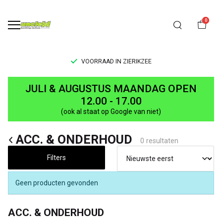
0
VOORRAAD IN ZIERIKZEE
ACC.
JULI & AUGUSTUS MAANDAG OPEN
&
12.00 - 17.00
(ook al staat op Google van niet)
ONDERHOUD
ACC. & ONDERHOUD
-
0 resultaten
UNCLE[S]
Filters
Boardshop
Geen producten gevonden
ACC. & ONDERHOUD