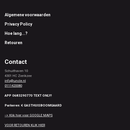
Footer
Algemene voorwaarden
Privacy Policy
Hoe lang...?
Retouren
Contact
Schuithaven 10
4301 HC Zierikzee
info@uncle.nl
0111420080
APP 0683290770 TEXT ONLY!
Parkeren: € GASTHUISBOOMGAARD
--> Klik hier voor GOOGLE MAPS
VOOR RETOUREN KLIK HIER