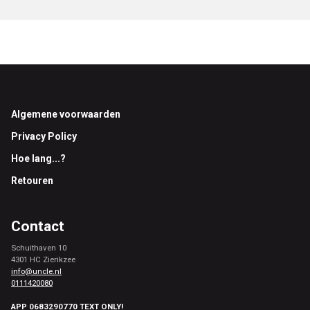
Footer
Algemene voorwaarden
Privacy Policy
Hoe lang...?
Retouren
Contact
Schuithaven 10
4301 HC Zierikzee
info@uncle.nl
0111420080
APP 0683290770 TEXT ONLY!