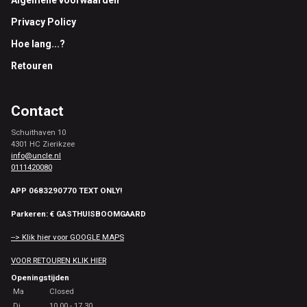
Footer
Privacy Policy
Hoe lang...?
Retouren
Contact
Schuithaven 10
4301 HC Zierikzee
info@uncle.nl
0111420080
APP 0683290770 TEXT ONLY!
Parkeren: € GASTHUISBOOMGAARD
--> Klik hier voor GOOGLE MAPS
VOOR RETOUREN KLIK HIER
Openingstijden
Ma
Closed
Di
10.00 - 17.30