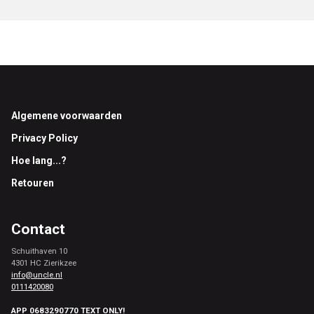
Footer
Algemene voorwaarden
Privacy Policy
Hoe lang...?
Retouren
Contact
Schuithaven 10
4301 HC Zierikzee
info@uncle.nl
0111420080
APP 0683290770 TEXT ONLY!