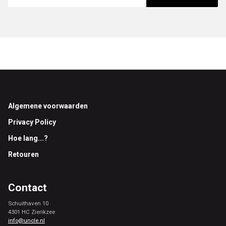
Footer
Algemene voorwaarden
Privacy Policy
Hoe lang...?
Retouren
Contact
Schuithaven 10
4301 HC Zierikzee
info@uncle.nl