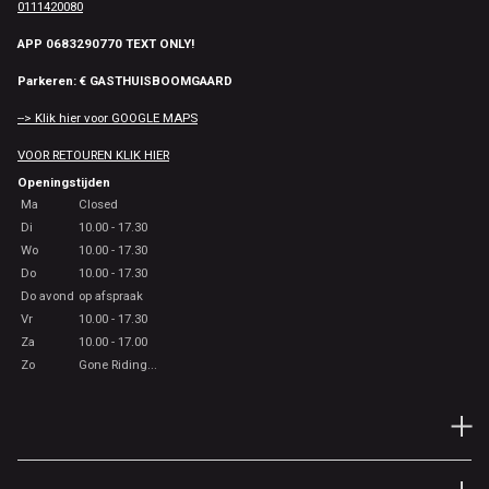
0111420080
APP 0683290770 TEXT ONLY!
Parkeren: € GASTHUISBOOMGAARD
--> Klik hier voor GOOGLE MAPS
VOOR RETOUREN KLIK HIER
Openingstijden
Ma
Closed
Di
10.00 - 17.30
Wo
10.00 - 17.30
Do
10.00 - 17.30
Do avond
op afspraak
Vr
10.00 - 17.30
Za
10.00 - 17.00
Zo
Gone Riding...