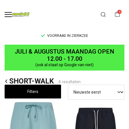
0
VOORRAAD IN ZIERIKZEE
SHORT-
JULI & AUGUSTUS MAANDAG OPEN
WALK
12.00 - 17.00
(ook al staat op Google van niet)
-
SHORT-WALK
UNCLE[S]
4 resultaten
Boardshop
Filters