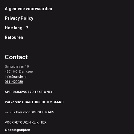
Footer
Algemene voorwaarden
Privacy Policy
Hoe lang...?
Retouren
Contact
Schuithaven 10
4301 HC Zierikzee
info@uncle.nl
0111420080
APP 0683290770 TEXT ONLY!
Parkeren: € GASTHUISBOOMGAARD
--> Klik hier voor GOOGLE MAPS
VOOR RETOUREN KLIK HIER
Openingstijden