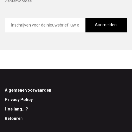
klantenvoordeel
E-
mailadres
Aanmelden
Footer
Algemene voorwaarden
Privacy Policy
Hoe lang...?
Retouren