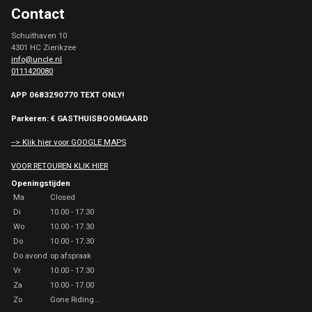
Contact
Schuithaven 10
4301 HC Zierikzee
info@uncle.nl
0111420080
APP 0683290770 TEXT ONLY!
Parkeren: € GASTHUISBOOMGAARD
--> Klik hier voor GOOGLE MAPS
VOOR RETOUREN KLIK HIER
Openingstijden
Ma
Closed
Di
10.00 - 17.30
Wo
10.00 - 17.30
Do
10.00 - 17.30
Do avond
op afspraak
Vr
10.00 - 17.30
Za
10.00 - 17.00
Zo
Gone Riding...