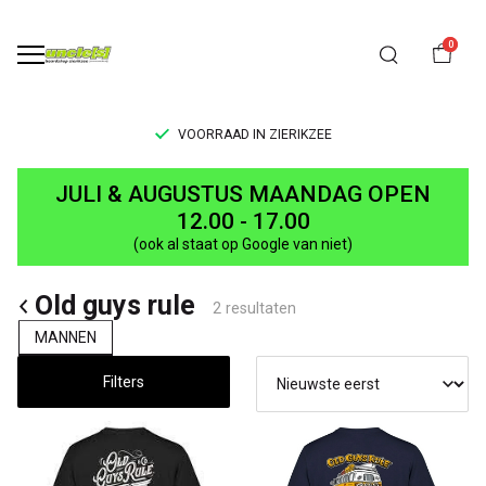
0
VOORRAAD IN ZIERIKZEE
Old
JULI & AUGUSTUS MAANDAG OPEN
guys
12.00 - 17.00
(ook al staat op Google van niet)
rule
Old guys rule
-
2 resultaten
MANNEN
UNCLE[S]
Filters
Boardshop