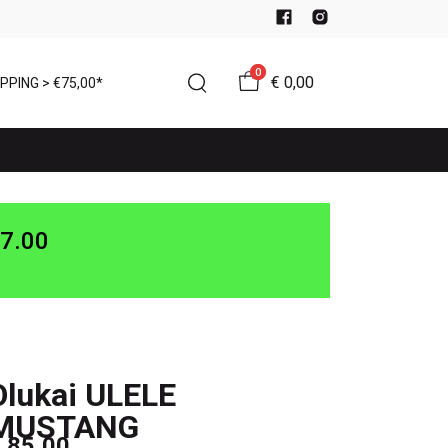
0
€ 0,00
PPING > €75,00*
7.00
Olukai ULELE
MUSTANG
 85,00