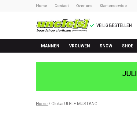
Home
Contact
Over ons
Klantenservice
VEILIG BESTELLEN
MANNEN
VROUWEN
SNOW
SHOE
ULELE
SLIPPER
JUL
-
UNCLE[S]
Home
Olukai ULELE MUSTANG
Boardshop