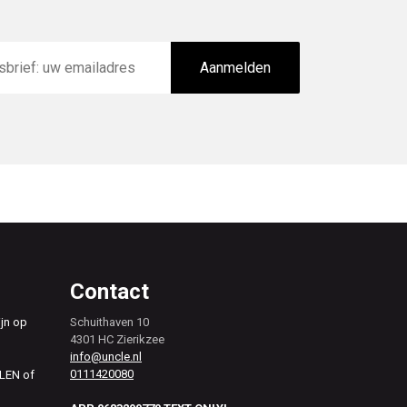
Aanmelden
Contact
ijn op
Schuithaven 10
4301 HC Zierikzee
info@uncle.nl
0111420080
ALEN of